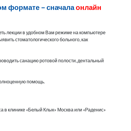
ом формате – сначала
онлайн
еть лекции в удобном Вам режиме на компьютере
ыявить стоматологического больного, как
роводить санацию ротовой полости, дентальный
 полноценную помощь.
са в клинике «Белый Клык» Москва или «Раденис»