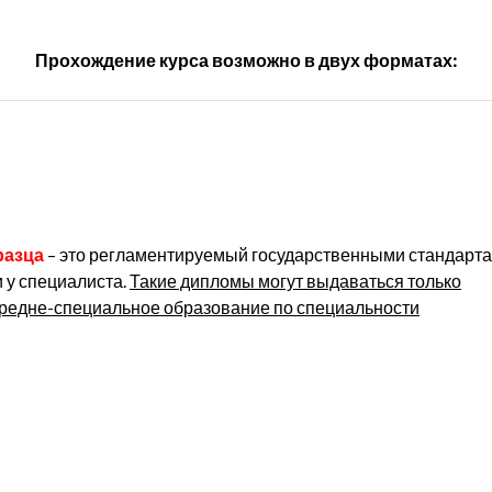
Прохождение курса возможно в двух форматах:
разца
– это регламентируемый государственными стандарт
 у специалиста.
Такие дипломы могут выдаваться только
редне-специальное образование по специальности