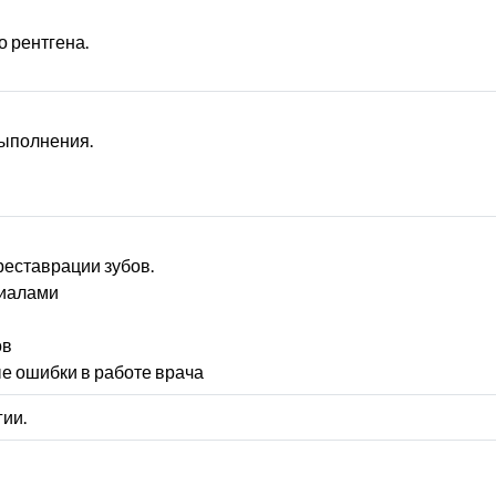
 рентгена.
выполнения.
реставрации зубов.
риалами
ов
е ошибки в работе врача
ии.