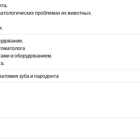
нта.
матологических проблемах их животных.
и.
удование.
томатолога
тами и оборудованием.
а.
натомия зуба и пародонта