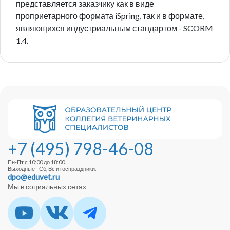
представляется заказчику как в виде
проприетарного формата iSpring, так и в формате,
Ручки и бизнес-тетради для учеников
Бумага для сертификатов
являющихся индустриальным стандартом - SCORM
Писчая бумага
1.4.
Разработка макетов и печать листовок
Запись и обработка материалов мероприятия
+7 (495) 798-46-08
Пн-Пт с 10:00 до 18:00.
Выходные - Сб, Вс и госпраздники.
dpo@eduvet.ru
Мы в социальных сетях