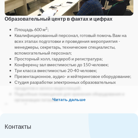
Образовательный центр в фактах и цифрах
2
Площадь 600 м
;
Квалифицированный персонал, готовый помочь Вам на
всех этапах подготовки и проведения мероприятия -
менеджеры, секретарь, технические специалисты,
вспомогательный персонал;
Просторный холл, гардероб и регистратура;
Конференц-зал вместимостью до 150 человек;
Три класса вместимостью 20-40 человек;
Презентационное, аудио- и кейтеринговое оборудование;
Студия разработки электронных образовательных
продуктов и записи видеолекций;
Подсобные помещения для хранения оборудования и
Читать дальше
организации питания.
Базовый пакет услуг по организации и
проведению образовательных мероприятий
включает:
Контакты
Предоставление помещения для проведения
мероприятия (оговоренной вместимости), оборудованное