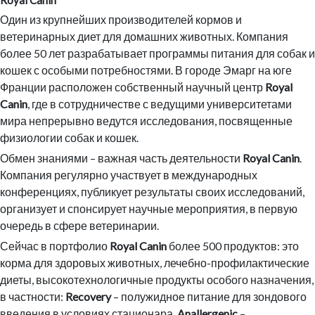
Royal Canin
Один из крупнейших производителей кормов и
ветеринарных диет для домашних животных. Компания
более 50 лет разрабатывает программы питания для собак и
кошек с особыми потребностями. В городе Эмарг на юге
Франции расположен собственный научный центр
Royal
Canin
, где в сотрудничестве с ведущими университетами
мира непрерывно ведутся исследования, посвященные
физиологии собак и кошек.
Обмен знаниями – важная часть деятельности
Royal Canin
.
Компания регулярно участвует в международных
конференциях, публикует результаты своих исследований,
организует и спонсирует научные мероприятия, в первую
очередь в сфере ветеринарии.
Сейчас в портфолио
Royal Canin
более 500 продуктов: это
корма для здоровых животных, лечебно-профилактические
диеты, высокотехнологичные продукты особого назначения,
в частности:
Recovery
– полужидное питание для зондового
введения в условиях стационара,
Anallergenic
–