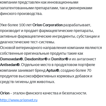
компании представлен как инновационными
запатентованными препаратами, так и дженериками
финского производства.
Уже более 100 лет
Orion Corporation
разрабатывает,
производит и продает фармацевтические препараты,
активные фармацевтические ингредиенты, субстанции и
диагностические тест-системы.
Основой ветеринарного направления компании являются
собственные оригинальные продукты такие как
Domosedan®
,
Dexdomitor®
и
Domitor®
и их антагонист
Antisedan®
. Отдельное место в продуктовом портфеле
компании занимает бренд
Aptus®
, создано более 70
продуктов высокоэффективных кормовых добавок и
средств гигиены для животных.
Orion
– эталон финского качества и безопасности.
http://www.orionvet.ru