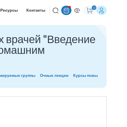
0
Ресурсы
Контакты
х врачей "Введение
домашним
рмируемые группы
Очные лекции
Курсы повышения квалиф