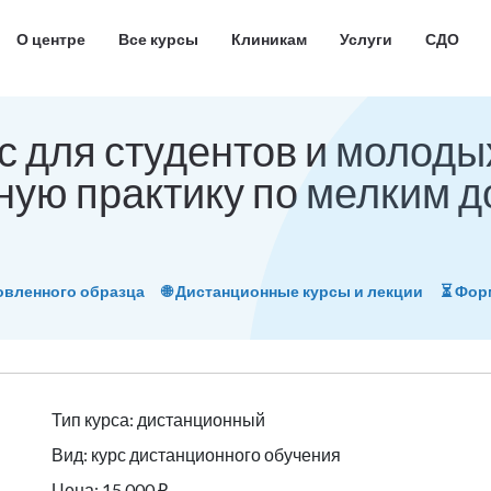
О центре
Все курсы
Клиникам
Услуги
СДО
 для студентов и молоды
ную практику по мелким 
овленного образца
🌐 Дистанционные курсы и лекции
⏳ Фо
Тип курса: дистанционный
Вид: курс дистанционного обучения
Цена: 15 000 ₽