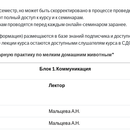
семестр, но может быть скорректировано в процессе проведе
 полный доступ к курсу и к семинарам.
арам проводятся перед каждым онлайн-семинаром заранее.
нформация) размещаются в базе знаний подписчика и досту
 лекции курса остаются доступными слушателям курса в СДО 
арную практику по мелким домашним животным
"
Блок 1. Коммуникация
Лектор
Мальцева А.Н.
Мальцева А.Н.