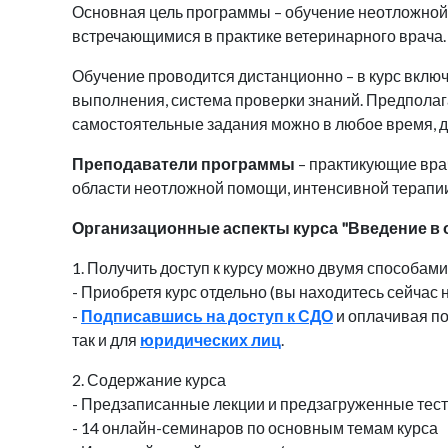
Основная цель программы – обучение неотложной
встречающимися в практике ветеринарного врача
Обучение проводится дистанционно – в курс вклю
выполнения, система проверки знаний. Предполаг
самостоятельные задания можно в любое время, д
Преподаватели программы
– практикующие вра
области неотложной помощи, интенсивной терапии,
Организационные аспекты курса "Введение в
1. Получить доступ к курсу можно двумя способами
- Приобретя курс отдельно (вы находитесь сейчас 
-
Подписавшись на доступ к СДО
и оплачивая по
так и для
юридических лиц
.
2. Содержание курса
- Предзаписанные лекции и предзагруженные тест
- 14 онлайн-семинаров по основным темам курса