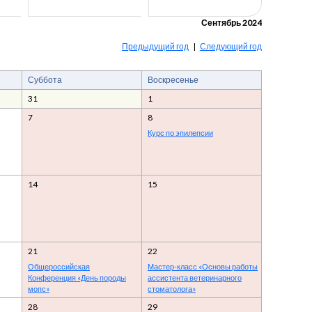
Сентябрь 2024
Предыдущий год
|
Следующий год
Суббота
Воскресенье
31
1
7
8
Курс по эпилепсии
14
15
21
22
Общероссийская
Мастер-класс «Основы работы
Конференция «День породы
ассистента ветеринарного
мопс»
стоматолога»
28
29