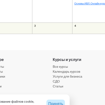
Основы ИВЛ. Онлайн кур
3
4
ре
Курсы и услуги
нты
Все курсы
ты
Календарь курсов
ики
Услуги для бизнеса
СДО
и
Статьи
а конфиденциальности
ование файлов cookie,
Принять