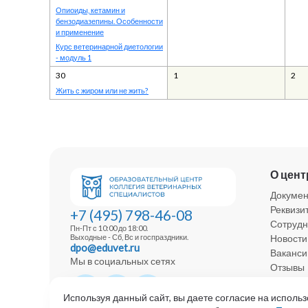
Опиоиды, кетамин и
бензодиазепины. Особенности
и применение
Курс ветеринарной диетологии
- модуль 1
30
1
2
Жить с жиром или не жить?
О цент
Докуме
Реквизи
+7 (495) 798-46-08
Сотрудн
Пн-Пт с 10:00 до 18:00.
Новости
Выходные - Сб, Вс и госпраздники.
dpo@eduvet.ru
Ваканси
Мы в социальных сетях
Отзывы
Политик
Используя данный сайт, вы даете согласие на использ