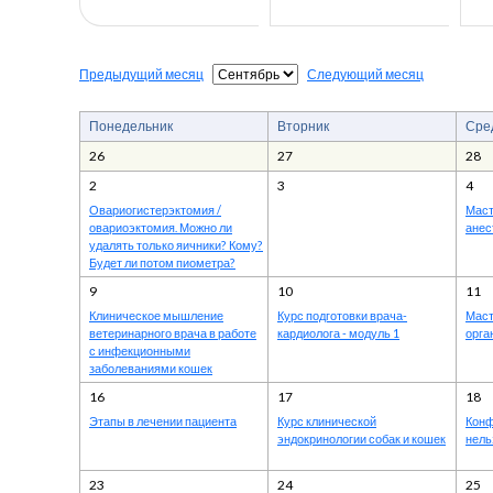
Предыдущий месяц
Следующий месяц
Понедельник
Вторник
Сре
26
27
28
2
3
4
Овариогистерэктомия /
Маст
овариоэктомия. Можно ли
анес
удалять только яичники? Кому?
Будет ли потом пиометра?
9
10
11
⁠Клиническое мышление
Курс подготовки врача-
Маст
ветеринарного врача в работе
кардиолога - модуль 1
орга
с инфекционными
заболеваниями кошек
16
17
18
⁠Этапы в лечении пациента
Курс клинической
Конф
эндокринологии собак и кошек
нель
23
24
25