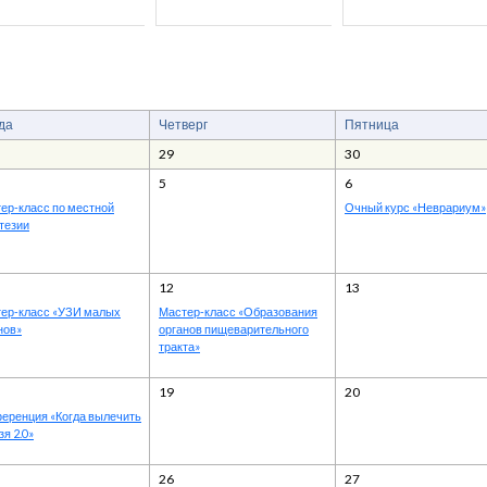
да
Четверг
Пятница
29
30
5
6
ер-класс по местной
Очный курс «Неврариум»
тезии
12
13
ер-класс «УЗИ малых
Мастер-класс «Образования
нов»
органов пищеварительного
тракта»
19
20
еренция «Когда вылечить
зя 2.0»
26
27