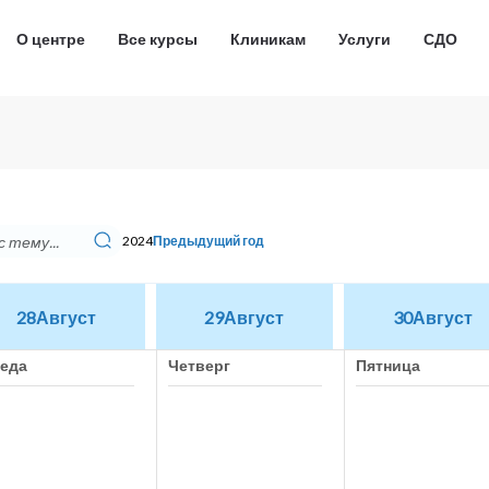
О центре
Все курсы
Клиникам
Услуги
СДО
2024
Предыдущий год
28
Август
29
Август
30
Август
еда
Четверг
Пятница