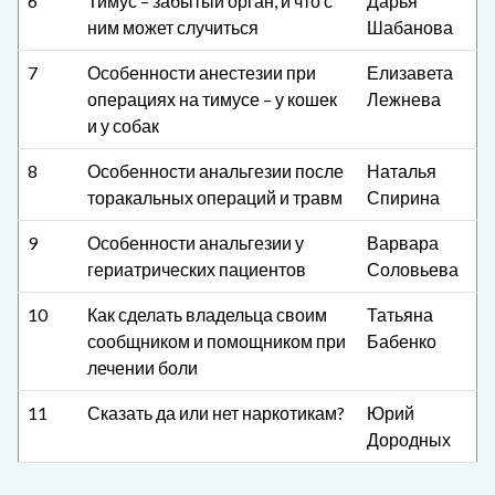
6
Тимус – забытый орган, и что с
Дарья
ним может случиться
Шабанова
7
Особенности анестезии при
Елизавета
операциях на тимусе – у кошек
Лежнева
и у собак
8
Особенности анальгезии после
Наталья
торакальных операций и травм
Спирина
9
Особенности анальгезии у
Варвара
гериатрических пациентов
Соловьева
10
Как сделать владельца своим
Татьяна
сообщником и помощником при
Бабенко
лечении боли
11
Сказать да или нет наркотикам?
Юрий
Дородных