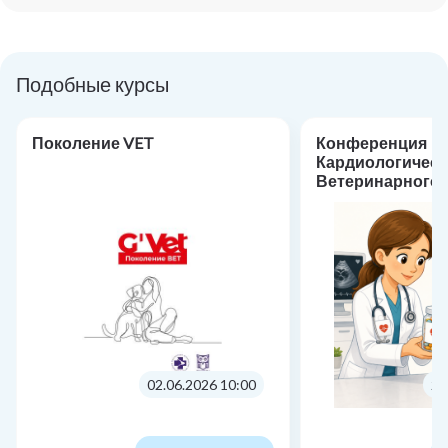
Подобные курсы
Поколение VET
Конференция
Кардиологическ
Ветеринарного 
«Фармакотерапи
кардиологии: от
практике»
02.06.2026 10:00
24