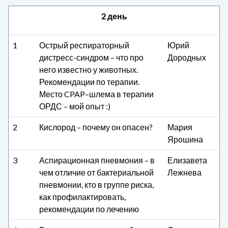
2 день
1
Острый респираторный
Юрий
дистресс-синдром – что про
Дородных
него известно у животных.
Рекомендации по терапии.
Место CPAP–шлема в терапии
ОРДС – мой опыт :)
2
Кислород – почему он опасен?
Мария
Ярошина
3
Аспирационная пневмония – в
Елизавета
чем отличие от бактериальной
Лежнева
пневмонии, кто в группе риска,
как профилактировать,
рекомендации по лечению