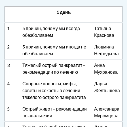
1 день
1
5 причин, почему мы всегда
Татьяна
обезболиваем
Краснова
2
5 причин, почему мы иногда не
Людмила
обезболиваем
Нефедьева
3
Тяжелый острый панкреатит –
Анна
рекомендации по лечению
Мухранова
4
Спорные вопросы, мифы,
Дарья
советы и секреты в лечении
Желтышева
тяжелого острого панкреатита
5
Острый живот – рекомендации
Александра
по анальгезии
Муромцева