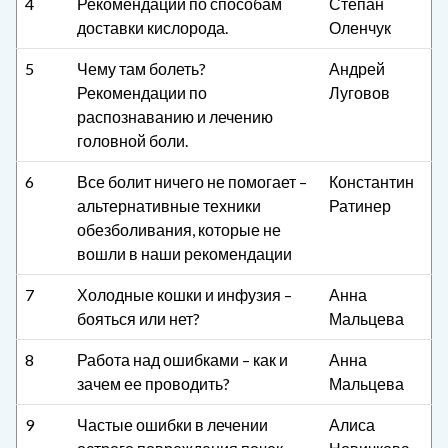
4
Рекомендации по способам
Степан
доставки кислорода.
Оленчук
5
Чему там болеть?
Андрей
Рекомендации по
Луговов
распознаванию и лечению
головной боли.
6
Все болит ничего не помогает –
Константин
альтернативные техники
Ратинер
обезболивания, которые не
вошли в наши рекомендации
7
Холодные кошки и инфузия –
Анна
бояться или нет?
Мальцева
8
Работа над ошибками – как и
Анна
зачем ее проводить?
Мальцева
9
Частые ошибки в лечении
Алиса