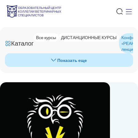
ОБРАЗОВАТЕЛЬНЫЙ ЦЕНТР
КОЛЛЕГИИ ВЕТЕРИНАРНЫХ
СПЕЦИАЛИСТОВ
Все курсы
ДИСТАНЦИОННЫЕ КУРСЫ
Конфере
Каталог
«РЕАНИМА
лекций 
Показать еще