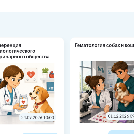
ференция
Гематология собак и кош
иологического
ринарного общества
макотерапия в
иологии: от основ к
тике»
01.12.2026 0
24.09.2026 10:00