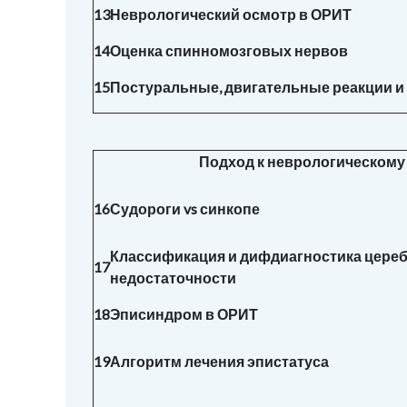
13
Неврологический осмотр в ОРИТ
14
Оценка спинномозговых нервов
15
Постуральные, двигательные реакции и
Подход к неврологическому
16
Судороги vs синкопе
Классификация и дифдиагностика цере
17
недостаточности
18
Эписиндром в ОРИТ
19
Алгоритм лечения эпистатуса