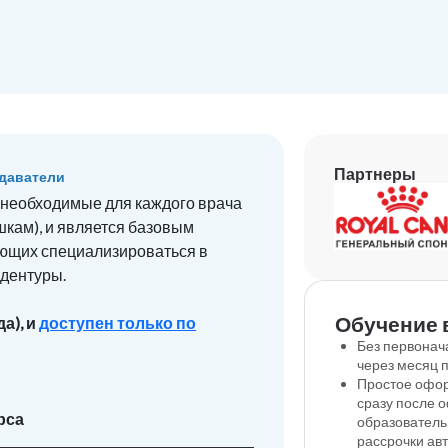
Партнеры
даватели
, необходимые для каждого врача
кам), и является базовым
ающих специализироваться в
идентуры.
Обучение 
а), и
доступен только по
Без первонач
через месяц 
Простое офор
сразу после 
рса
образователь
рассрочки ав