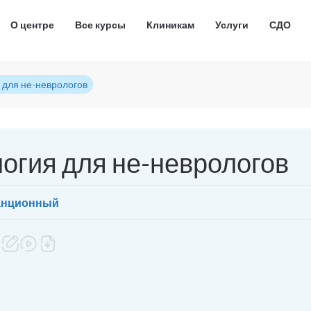
О центре
Все курсы
Клиникам
Услуги
СДО
 для не-неврологов
огия для не-неврологов
анционный