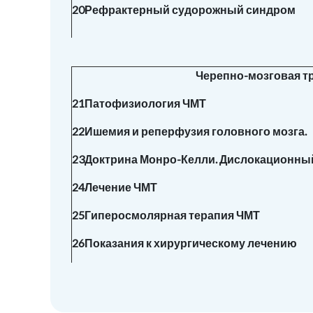
20
Рефрактерный судорожный синдром
Черепно-мозговая т
21
Патофизиология ЧМТ
22
Ишемия и реперфузия головного мозга.
23
Доктрина Монро-Келли. Дислокационны
24
Лечение ЧМТ
25
Гиперосмолярная терапия ЧМТ
26
Показания к хирургическому лечению