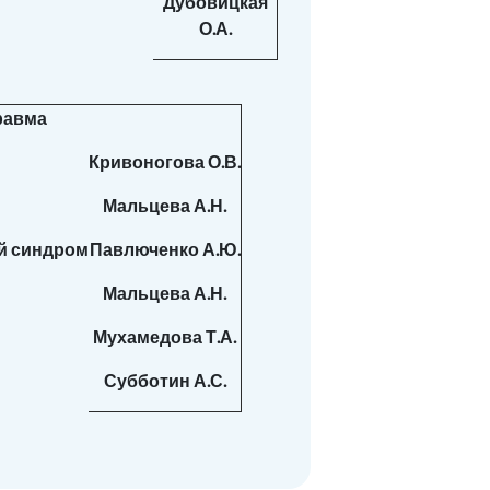
Дубовицкая
О.А.
равма
Кривоногова О.В.
Мальцева А.Н.
й синдром
Павлюченко А.Ю.
Мальцева А.Н.
Мухамедова Т.А.
Субботин А.С.