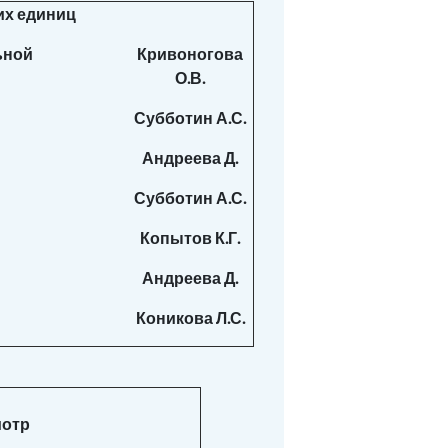
их единиц
ьной
Кривоногова
О.В.
Субботин А.С.
Андреева Д.
Субботин А.С.
Копытов К.Г.
Андреева Д.
Коникова Л.С.
мотр