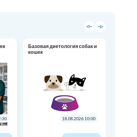
ек
Базовая диетология собак и
Кардиол
кошек
продви
9:30
18.08.2026 10:00