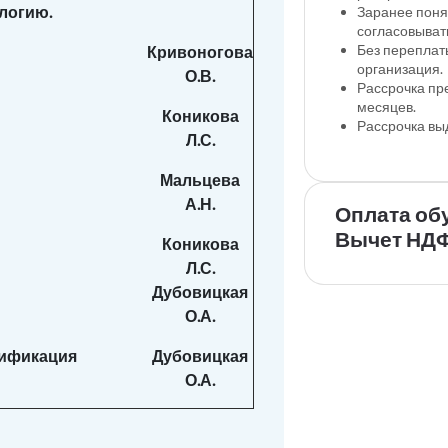
логию.
Заранее поня
согласовыват
Без переплат
Кривоногова
организация.
О.В.
Рассрочка пр
месяцев.
Коникова
Рассрочка вы
Л.С.
Мальцева
А.Н.
Оплата об
Вычет НДФ
Коникова
Л.С.
Дубовицкая
О.А.
сификация
Дубовицкая
О.А.