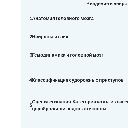
Введение в невро
1
Анатомия головного мозга
2
Нейроны и глия.
3
Гемодинамика и головной мозг
4
Классификация судорожных приступов
Оценка сознания. Категории комы и клас
5
церебральной недостаточности