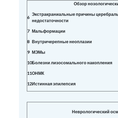
Обзор нозологическ
Экстракраниальные причины церебрал
6
недостаточности
7
Мальформации
8
Внутричерепные неоплазии
9
МЭМы
10
Болезни лизосомального накопления
11
ОНМК
12
Истинная эпилепсия
Неврологический ос