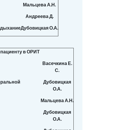
Мальцева А.Н.
Андреева Д.
 дыхание
Дубовицкая О.А.
 пациенту в ОРИТ
Васечкина Е.
С.
бральной
Дубовицкая
О.А.
Мальцева А.Н.
Дубовицкая
О.А.