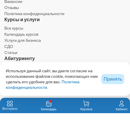
Вакансии
Отзывы
Политика конфиденциальности
Курсы и услуги
Все курсы
Календарь курсов
Услуги для бизнеса
СДО
Статьи
Абитуриенту
Личный кабинет
Используя данный сайт, вы даете согласие на
Календарь
использование файлов cookie, помогающих нам
Принять
Ресурсы
сделать его удобнее для вас.
Политика
Техническая поддержка
конфиденциальности.
Образовательный центр - проект КОЛЛЕГИИ ВЕТЕРИНАРНЫХ СПЕЦИАЛИСТОВ
© 2023 Все права защищены. При использовании любых материалов сайта,
Все курсы
Календарь
Корзина
Кабинет
включая графику и тексты, активная ссылка на eduvet.ru обязательна.
Автономная некоммерческая организация дополнительного профессионального
образования «Первый ветеринарный институт им. В.Н. Митина»123592, Москва, ул.
Маршала Катукова, 22, к. 2