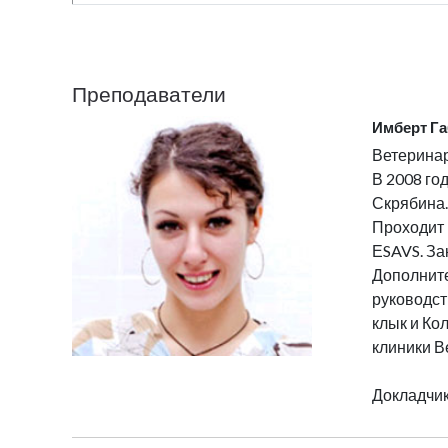
Преподаватели
Имберт Га
Ветеринар
В 2008 го
Скрябина.
Проходит 
ЕSAVS. За
Дополните
руководст
клык и Ко
клиники В
Докладчик