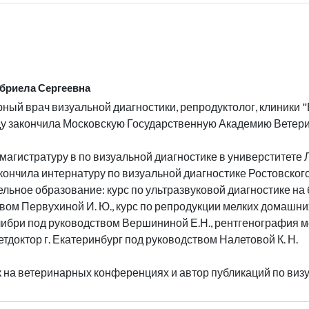
бриела Сергеевна
ный врач визуальной диагностики, репродуктолог, клиники "
ду закончила Московскую Государственную Академию Ветери
магистратуру в по визуальной диагностике в универститете
кончила интернатуру по визуальной диагностике Ростовског
льное образование: курс по ультразвуковой диагностике на
вом Первухиной И. Ю., курс по репродукции мелких домашн
либри под руководством Вершининой Е.Н., рентгенография 
етдоктор г. Екатеринбург под руководством Налетовой К. Н.
 на ветеринарных конференциях и автор публикаций по виз