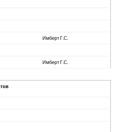
Имберт Г.С.
Имберт Г.С.
атов