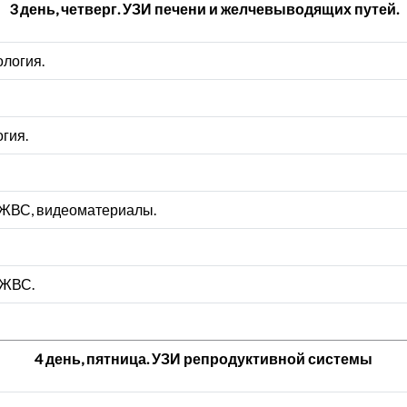
3 день, четверг. УЗИ печени и желчевыводящих путей.
ология.
гия.
 ЖВС, видеоматериалы.
 ЖВС.
4 день, пятница. УЗИ репродуктивной системы