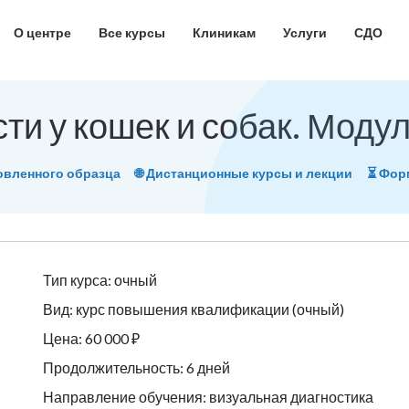
О центре
Все курсы
Клиникам
Услуги
СДО
и у кошек и собак. Модул
овленного образца
🌐 Дистанционные курсы и лекции
⏳ Фо
Тип курса: очный
Вид: курс повышения квалификации (очный)
Цена: 60 000 ₽
Продолжительность: 6 дней
Направление обучения: визуальная диагностика