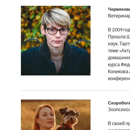
Червякова
Ветеринар
В 2009 го
Прошла Шк
наук, Тар
теме «Акт
домашних 
курса Фед
Коникова 
конференц
Скоробога
Зоопсихол
В своей п