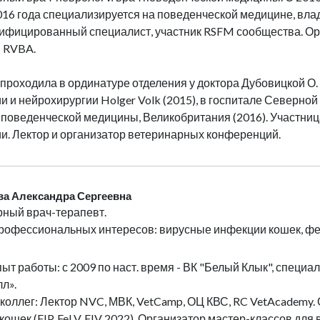
2016 года специализируется на поведенческой медицине, вла
ифицированный специалист, участник RSFM сообщества. Ор
 RVBA.
проходила в ординатуре отделения у доктора Дубовицкой О.
и и нейрохирургии Holger Volk (2015), в госпитале Северной
 поведенческой медицины, Великобритания (2016). Участниц
и. Лектор и организатор ветеринарных конференций.
а Александра Сергеевна
ный врач-терапевт.
рофессиональных интересов: вирусные инфекции кошек, фел
пыт работы: с 2009 по наст. время - ВК "Белый Клык", специа
лл».
коллег: Лектор NVC, МВК, VetCamp, ОЦ КВС, RC VetAcademy
кошек (FIP, FeLV, FIV 2022). Организатор мастер-классов для