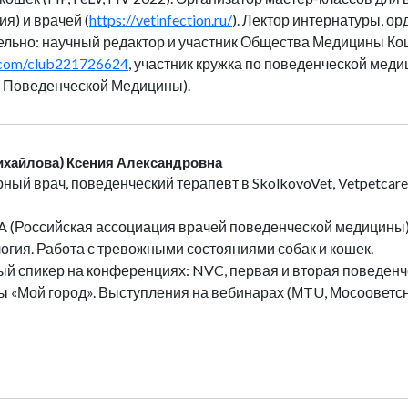
я) и врачей (
https://vetinfection.ru/
). Лектор интернатуры, о
льно: научный редактор и участник Общества Медицины Ко
k.com/club221726624
, участник кружка по поведенческой мед
 Поведенческой Медицины).
ихайлова) Ксения Александровна
ный врач, поведенческий терапевт в SkolkovoVet, Vetpetcare
 (Российская ассоциация врачей поведенческой медицины).
огия. Работа с тревожными состояниями собак и кошек.
й спикер на конференциях: NVC, первая и вторая поведен
 «Мой город». Выступления на вебинарах (МTU, Мосооветс