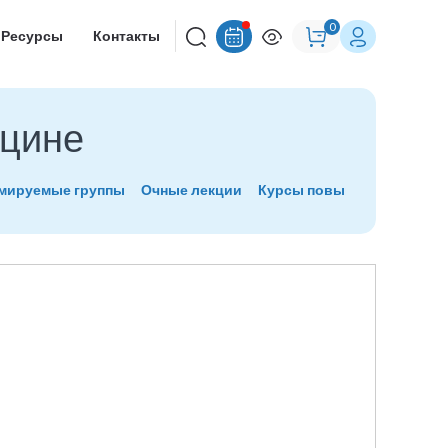
0
Ресурсы
Контакты
ицине
рмируемые группы
Очные лекции
Курсы повышения квалиф