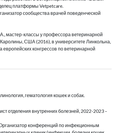
делец платформы Vetpetcare.
ганизатор сообщества врачей поведенческой
 А., мастер-классы у профессора ветеринарной
 Каролины, США (2016), в университете Линкольна,
а европейских конгрессов по ветеринарной
инология, гематология кошек и собак.
лист отделения внутренних болезней, 2022-2023 –
. Организатор конференций по инфекционным
 ветеринарных клиник (инфекции, болезни кошек,