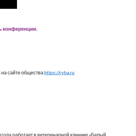
сь конференции.
%
на сайте общества
https://rvba.ru
 года работает в ветеринарной клинике «Белый