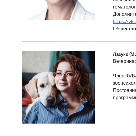
гематологи
Дополните
https://v
Общество
Лазуко (М
Ветеринар
Член RVBA
зоопсихол
Постоянны
программы