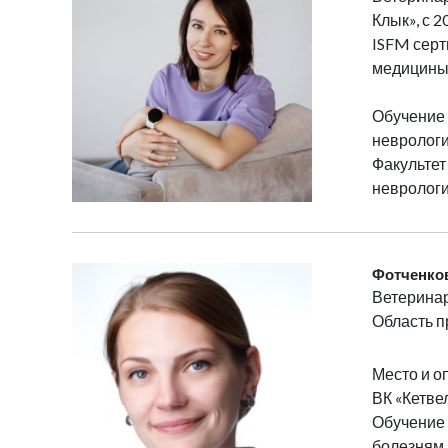
Клык», с 
ISFM серт
медицины
Обучение 
неврологи
Факультет
неврологи
Фотченков
Ветеринар
Область п
Место и о
ВК «Кетве
Обучение 
болезням 