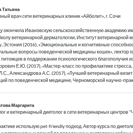
 Татьяна
ный врач сети ветеринарных клиник «Айболит», г. Сочи
ду окончила Ивановскую сельскохозяйственную академию име
олу ветеринарной дерматологии, Институт ветеринарной м
ту, Эстония (2016), «Эмоциональные и когнитивные способнос
уальные вопросы поведенческой медицины кошек», лектор п
питомцев в поддержании психологического благополучия их
орович Е.Ю. (2017), «Мастер-класс по профилактике стресса,
Л.С., Александрова А.С. (2017), «Лучший ветеринарный визи
ий по поведенческой медицине, Черноморской научно-прак
това Маргарита
ог и ветеринарный диетолог в сети ветеринарных центров 
рактике использую pet-friendly подход. Автор курса по дието