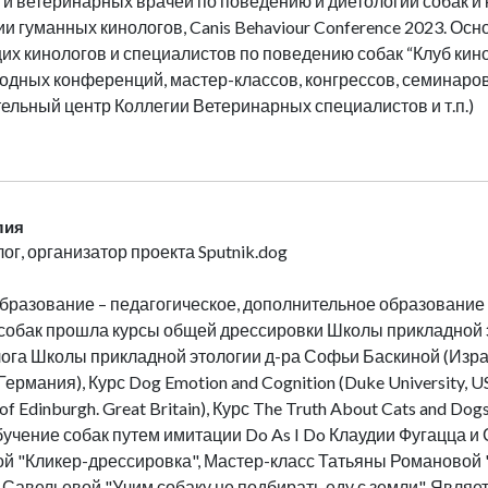
 и ветеринарных врачей по поведению и диетологии собак и 
и гуманных кинологов, Canis Behaviour Conference 2023. Ос
х кинологов и специалистов по поведению собак “Клуб кино
дных конференций, мастер-классов, конгрессов, семинаров п
ельный центр Коллегии Ветеринарных специалистов и т.п.)
лия
ог, организатор проекта Sputnik.dog
бразование – педагогическое, дополнительное образование – 
собак прошла курсы общей дрессировки Школы прикладной э
ога Школы прикладной этологии д-ра Софьи Баскиной (Изра
ермания), Курс Dog Emotion and Cognition (Duke University, US
 of Edinburgh. Great Britain), Курс The Truth About Cats and Dogs
 Обучение собак путем имитации Do As I Do Клаудии Фугацца 
й "Кликер-дрессировка", Мастер-класс Татьяны Романовой 
Савельевой "Учим собаку не подбирать еду с земли". Являет