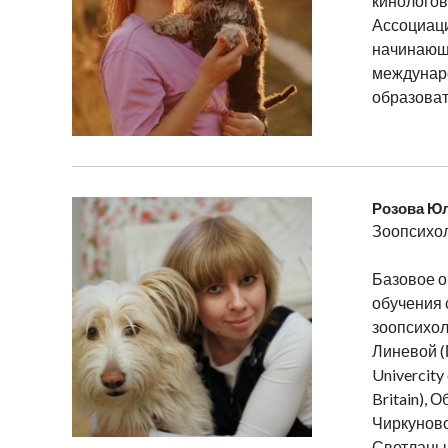
кинологов
Ассоциаци
начинающи
междунаро
образоват
Розова Ю
Зоопсихол
Базовое о
обучения 
зоопсихол
Линевой (Г
Univercity
Britain),
Чиркуново
Светланы 