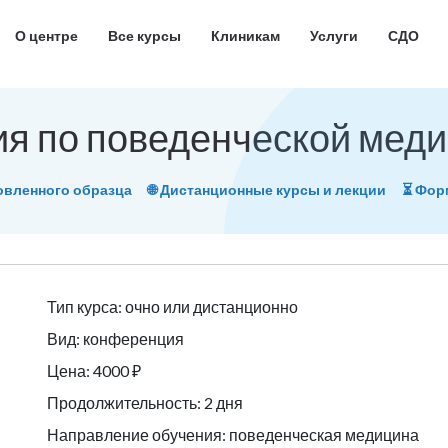
О центре
Все курсы
Клиникам
Услуги
СДО
я по поведенческой мед
овленного образца
🌐 Дистанционные курсы и лекции
⏳ Фо
Тип курса: очно или дистанционно
Вид: конференция
Цена: 4000 ₽
Продолжительность: 2 дня
Направление обучения: поведенческая медицина