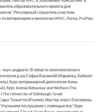
кошек. Лектор NVC, в Уралбиовет Консалтинг, в
нователь образовательного проекта для
логов”. Регулярный слушатель/участник
о ветеринарии и кинологии (MVC, Purina, ProPlan,
коуч, андрагог. В области зоопсихологии и
тологии д-ра Софьи Баскиной (Израиль), Кабинет
иль), Курс ветеринарной диетологии Анны
A), Курс Animal Behaviour and Welfare (The
 (The Univercity of Edinburgh, Great
и Сары Тальятти (Италия), Мастер-класс Екатерины
"Улучшаем послушание с помощью игр", Курс
ся членом TTouch Team Russia, изучает новые