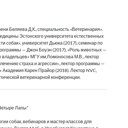
ни Беляева Д.К., специальность «Ветеринария».
едицины Эстонского университета естественных
ти собак», университет Дьюка (2017), семинар по
рограммы — Джон Боуэн (2017), «Роль животных —
 владельцев» МГУ им.Ломоносова М.В., лектор
 лечению страха и агрессии», лектор программы —
т» Академия Карен Прайор (2018). Лектор NVC,
тической ветеринарной конференции.
“Четыре Лапы”
логии собак, вебинаров и мастер классов для