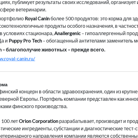
иях, публикует результаты своих исследований, организует
 сфере ветеринарии.
 портфолио
Royal Canin
более 500 продуктов: это корма для 
сокотехнологичные продукты особого назначения, в частнос
в условиях стационара,
Anallergenic
– гипоаллергенный прод
Да и
Puppy Pro Tech
– обогащенный антителами заменитель мо
in – благополучие животных – прежде всего.
w.royal-canin.ru/
рма
инский концерн в области здравоохранения, один из крупн
еверной Европы. Портфель компании представлен как инн
ками финского производства.
 100 лет
Orion Corporation
разрабатывает, производит и про
ические ингредиенты, субстанции и диагностические тест-
етеринарного направления компании являются собственные