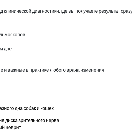
клинической диагностики, где вы получаете результат сразу
альмоскопов
м дне
е и важные в практике любого врача изменения
зного дна собак и кошек
я диска зрительного нерва
ий неврит