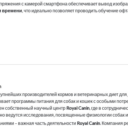
пряжения с камерой смартфона обеспечивает вывод изобр
м времени
, что идеально позволяет проводить обучение оф
n
рупнейших производителей кормов и ветеринарных диет для
вает программы питания для собак и кошек с особыми потр
ен собственный научный центр
Royal Canin
, где в сотруднич
о ведутся исследования, посвященные физиологии собак и
ниями – важная часть деятельности
Royal Canin
. Компания р