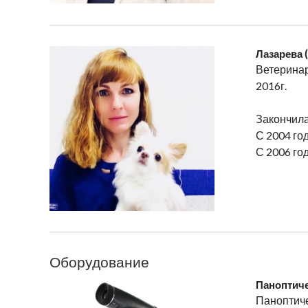
Лазарева 
Ветеринар
2016г.
Закончила
С 2004 го
С 2006 го
Оборудование
Паноптиче
Паноптич