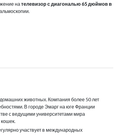
ажение на
телевизор с диагональю 65 дюймов в
тальмоскопии.
 домашних животных. Компания более 50 лет
ебностями. В городе Эмарг на юге Франции
естве с ведущими университетами мира
 кошек.
егулярно участвует в международных