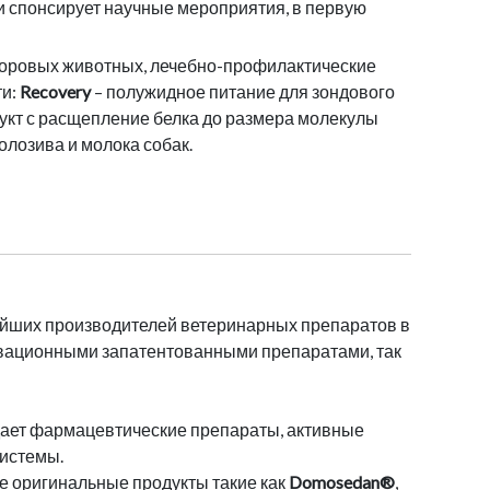
 и спонсирует научные мероприятия, в первую
здоровых животных, лечебно-профилактические
ти:
Recovery
– полужидное питание для зондового
укт с расщепление белка до размера молекулы
лозива и молока собак.
ейших производителей ветеринарных препаратов в
овационными запатентованными препаратами, так
дает фармацевтические препараты, активные
системы.
 оригинальные продукты такие как
Domosedan®
,