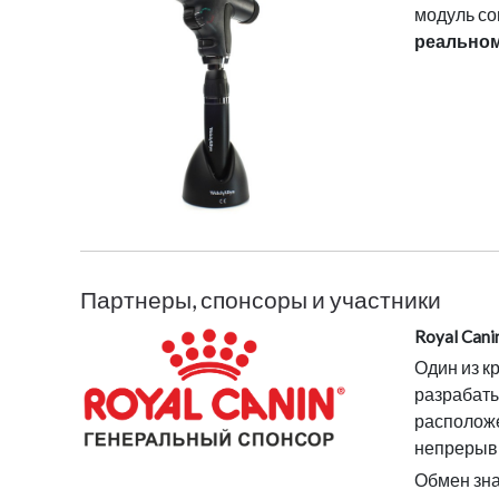
модуль со
реально
Партнеры, спонсоры и участники
Royal Cani
Один из к
разрабаты
располож
непрерывн
Обмен зна