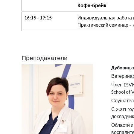
Кофе-брейк
16:15 - 17:15
Индивидуальная работа в
Практический семинар – 
Преподаватели
Дубовицк
Ветеринар
Член ESVN
School of 
Слушатель
С 2001 го
докладчик
Области и
воспалите