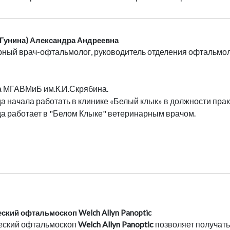
(Гунина) Александра Андреевна
ный врач-офтальмолог, руководитель отделения офтальмоло
 МГАВМиБ им.К.И.Скрябина.
да начала работать в клинике «Белый клык» в должности прак
да работает в "Белом Клыке" ветеринарным врачом.
ский офтальмоскоп Welch Allyn Panoptic
еский офтальмоскоп
Welch Allyn Panoptic
позволяет получать 