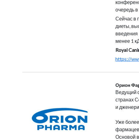
конференц
очередь в
Сейчас в
диеты, вы
введения 
менее 1 к
Royal Can
https://ww
Орион Фа
Ведущий ф
странах С
и дженери
Уже более
фармацевт
Основой в