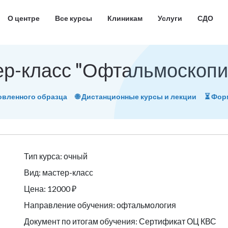
О центре
Все курсы
Клиникам
Услуги
СДО
ер-класс "Офтальмоскопия
овленного образца
🌐 Дистанционные курсы и лекции
⏳ Фо
Тип курса: очный
Вид: мастер-класс
Цена: 12000 ₽
Направление обучения: офтальмология
Документ по итогам обучения: Сертификат ОЦ КВС