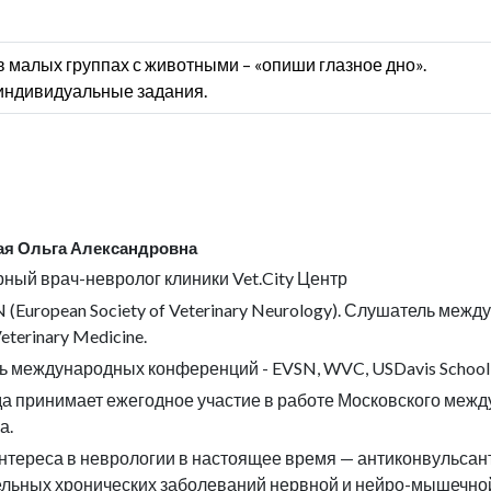
 малых группах с животными – «опиши глазное дно».
индивидуальные задания.
ая Ольга Александровна
ный врач-невролог клиники Vet.City Центр
 (European Society of Veterinary Neurology). Слушатель ме
Veterinary Medicine.
 международных конференций - EVSN, WVC, USDavis School of
да принимает ежегодное участие в работе Московского межд
а.
нтереса в неврологии в настоящее время — антиконвульсан
льных хронических заболеваний нервной и нейро-мышечной