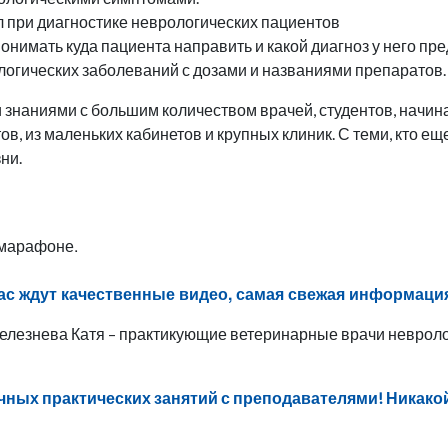
л при диагностике неврологических пациентов
онимать куда пациента направить и какой диагноз у него пр
логических заболеваний с дозами и названиями препаратов.
знаниями с большим количеством врачей, студентов, начин
ов, из маленьких кабинетов и крупных клиник. С теми, кто ещ
ни.
 марафоне.
вас ждут качественные видео, самая свежая информаци
Селезнева Катя – практикующие ветеринарные врачи невро
чных практических занятий с преподавателями! Никакой