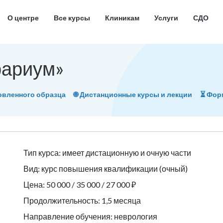
О центре
Все курсы
Клиникам
Услуги
СДО
рариум»
овленного образца
🌐 Дистанционные курсы и лекции
⏳ Фо
Тип курса: имеет дистационную и очную части
Вид: курс повышения квалификации (очный)
Цена: 50 000 / 35 000 / 27 000 ₽
Продолжительность: 1,5 месяца
Направление обучения: неврология