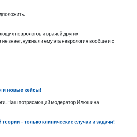
едположить.
ающих неврологов и врачей других
е не знает, нужна ли ему эта неврология вообще и с
я и новые кейсы!
логи. Наш потрясающий модератор Илюшина
 теории – только клинические случаи и задачи!