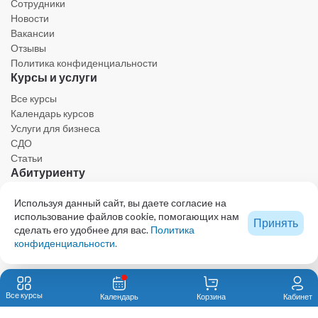
Сотрудники
Новости
Вакансии
Отзывы
Политика конфиденциальности
Курсы и услуги
Все курсы
Календарь курсов
Услуги для бизнеса
СДО
Статьи
Абитуриенту
Личный кабинет
Используя данный сайт, вы даете согласие на
Календарь
использование файлов cookie, помогающих нам
Принять
Ресурсы
сделать его удобнее для вас.
Политика
Техническая поддержка
конфиденциальности.
Образовательный центр - проект КОЛЛЕГИИ ВЕТЕРИНАРНЫХ СПЕЦИАЛИСТОВ
© 2023 Все права защищены. При использовании любых материалов сайта,
Все курсы
Календарь
Корзина
Кабинет
включая графику и тексты, активная ссылка на eduvet.ru обязательна.
Автономная некоммерческая организация дополнительного профессионального
образования «Первый ветеринарный институт им. В.Н. Митина»123592, Москва, ул.