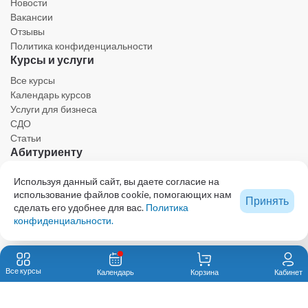
Новости
Вакансии
Отзывы
Политика конфиденциальности
Курсы и услуги
Все курсы
Календарь курсов
Услуги для бизнеса
СДО
Статьи
Абитуриенту
Личный кабинет
Используя данный сайт, вы даете согласие на
Календарь
использование файлов cookie, помогающих нам
Принять
Ресурсы
сделать его удобнее для вас.
Политика
Техническая поддержка
конфиденциальности.
Образовательный центр - проект КОЛЛЕГИИ ВЕТЕРИНАРНЫХ СПЕЦИАЛИСТОВ
© 2023 Все права защищены. При использовании любых материалов сайта,
Все курсы
Календарь
Корзина
Кабинет
включая графику и тексты, активная ссылка на eduvet.ru обязательна.
Автономная некоммерческая организация дополнительного профессионального
образования «Первый ветеринарный институт им. В.Н. Митина»123592, Москва, ул.
Маршала Катукова, 22, к. 2