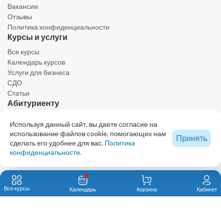
Вакансии
Отзывы
Политика конфиденциальности
Курсы и услуги
Все курсы
Календарь курсов
Услуги для бизнеса
СДО
Статьи
Абитуриенту
Личный кабинет
Используя данный сайт, вы даете согласие на
Календарь
использование файлов cookie, помогающих нам
Принять
Ресурсы
сделать его удобнее для вас.
Политика
Техническая поддержка
конфиденциальности.
Образовательный центр - проект КОЛЛЕГИИ ВЕТЕРИНАРНЫХ СПЕЦИАЛИСТОВ
© 2023 Все права защищены. При использовании любых материалов сайта,
Все курсы
Календарь
Корзина
Кабинет
включая графику и тексты, активная ссылка на eduvet.ru обязательна.
Автономная некоммерческая организация дополнительного профессионального
образования «Первый ветеринарный институт им. В.Н. Митина»123592, Москва, ул.
Маршала Катукова, 22, к. 2