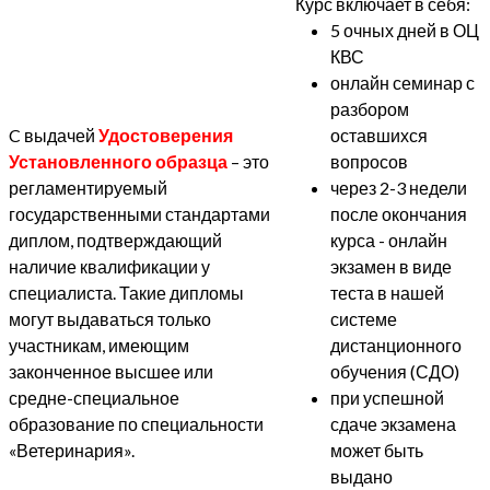
Курс включает в себя:
5 очных дней в ОЦ
КВС
онлайн семинар с
разбором
C выдачей
Удостоверения
оставшихся
Установленного образца
– это
вопросов
регламентируемый
через 2-3 недели
государственными стандартами
после окончания
диплом, подтверждающий
курса - онлайн
наличие квалификации у
экзамен в виде
специалиста. Такие дипломы
теста в нашей
могут выдаваться только
системе
участникам, имеющим
дистанционного
законченное высшее или
обучения (СДО)
средне-специальное
при успешной
образование по специальности
сдаче экзамена
«Ветеринария».
может быть
выдано