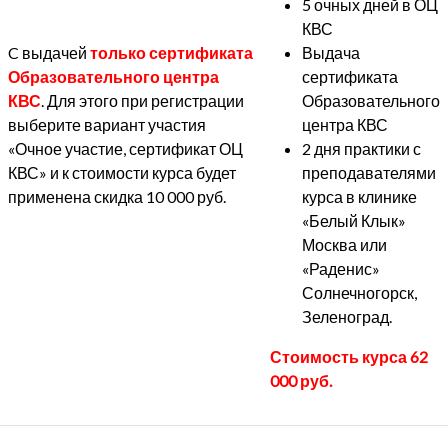
5 очных дней в ОЦ
КВС
C выдачей
только сертификата
Выдача
Образовательного центра
сертификата
КВС
. Для этого при регистрации
Образовательного
выберите вариант участия
центра КВС
«Очное участие, сертификат ОЦ
2 дня практики с
КВС» и к стоимости курса будет
преподавателями
применена скидка 10 000 руб.
курса в клинике
«Белый Клык»
Москва или
«Раденис»
Солнечногорск,
Зеленоград.
Стоимость курса 62
000 руб.