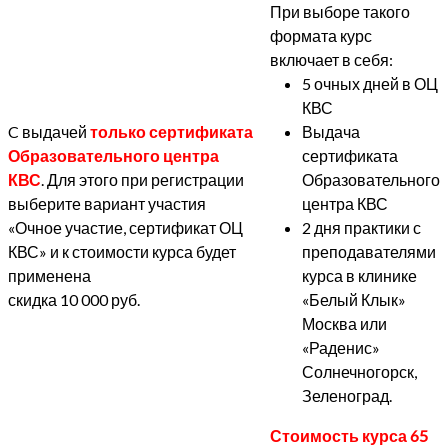
При выборе такого
формата курс
включает в себя:
5 очных дней в ОЦ
КВС
C выдачей
только сертификата
Выдача
Образовательного центра
сертификата
КВС
. Для этого при регистрации
Образовательного
выберите вариант участия
центра КВС
«Очное участие, сертификат ОЦ
2 дня практики с
КВС» и к стоимости курса будет
преподавателями
применена
курса в клинике
скидка 10 000 руб.
«Белый Клык»
Москва или
«Раденис»
Солнечногорск,
Зеленоград.
Стоимость курса 65