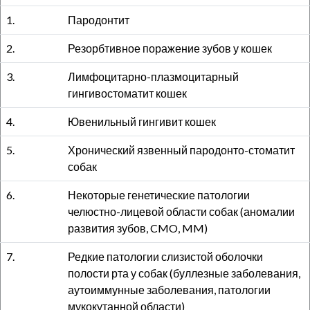
1.
Пародонтит
2.
Резорбтивное поражение зубов у кошек
3.
Лимфоцитарно-плазмоцитарный
гингивостоматит кошек
4.
Ювенильный гингивит кошек
5.
Хронический язвенный пародонто-стоматит
собак
6.
Некоторые генетические патологии
челюстно-лицевой области собак (аномалии
развития зубов, CMO, MM)
7.
Редкие патологии слизистой оболочки
полости рта у собак (буллезные заболевания,
аутоиммунные заболевания, патологии
мукокутанной области)