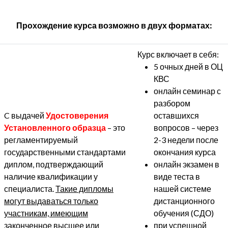
Прохождение курса возможно в двух форматах:
Курс включает в себя:
5 очных дней в ОЦ
КВС
онлайн семинар с
разбором
C выдачей
Удостоверения
оставшихся
Установленного образца
– это
вопросов – через
регламентируемый
2-3 недели после
государственными стандартами
окончания курса
диплом, подтверждающий
онлайн экзамен в
наличие квалификации у
виде теста в
специалиста.
Такие дипломы
нашей системе
могут выдаваться только
дистанционного
участникам, имеющим
обучения (СДО)
законченное высшее или
при успешной