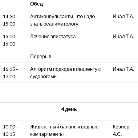
Обед
14:30 -
Антиконвульсанты: что надо
Инал Т.А.
15:00
знать реаниматологу
15:00 -
Лечение эпистатуса
Инал Т.А.
16:00
Перерыв
16:15 -
Алгоритм подхода к пациенту с
Инал Т.А.
17:00
судорогами
4 день
10:00 -
Жидкостный баланс и водные
Кернер
10:15
компартменты
А.С.