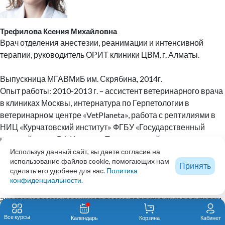
Трефилова Ксения Михайловна
Врач отделения анестезии, реанимации и интенсивной
терапии, руководитель ОРИТ клиники ЦВМ, г. Алматы.
Выпускница МГАВМиБ им. Скрябина, 2014г.
Опыт работы: 2010-2013 г. – ассистент ветеринарного врача
в клиниках Москвы, интернатура по Герпетологии в
ветеринарном центре «VetPlaneta», работа с рептилиями в
НИЦ «Курчатовский институт» ФГБУ «Государственный
научный центр РФ Институт Теоретической и
Экспериментальной Физики» имени А.И. Алиханова, с 2013
Используя данный сайт, вы даете согласие на
использование файлов cookie, помогающих нам
по 2023 г работала в клинике «Белый Клык», прошла путь от
Принять
сделать его удобнее для вас.
Политика
врача-интерна до врача анестезиолога-реаниматолога.
конфиденциальности.
В настоящее время работает врачом ОРИТ,
анестезиологом-реаниматологом, является руководителем
ОРИТ в клинике ЦВМ, город Алматы. Область интереса -
Все курсы
Календарь
Корзина
Кабинет
шоки, ОДН, онкология