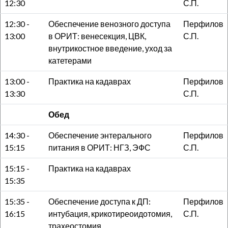
12:30
С.П.
12:30 -
Обеспечение венозного доступа
Перфилов
13:00
в ОРИТ: венесекция, ЦВК,
С.П.
внутрикостное введение, уход за
катетерами
13:00 -
Практика на кадаврах
Перфилов
13:30
С.П.
Обед
14:30 -
Обеспечение энтерального
Перфилов
15:15
питания в ОРИТ: НГЗ, ЭФС
С.П.
15:15 -
Практика на кадаврах
15:35
15:35 -
Обеспечение доступа к ДП:
Перфилов
16:15
интубация, крикотиреоидотомия,
С.П.
трахеостомия.