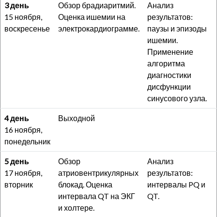
3 день
Обзор брадиаритмий.
Анализ
15 ноября,
Оценка ишемии на
результатов:
воскресенье
электрокардиограмме.
паузы и эпизоды
ишемии.
Применение
алгоритма
диагностики
дисфункции
синусового узла.
4 день
Выходной
16 ноября,
понедельник
5 день
Обзор
Анализ
17 ноября,
атриовентрикулярных
результатов:
вторник
блокад. Оценка
интервалы PQ и
интервала QT на ЭКГ
QT.
и холтере.