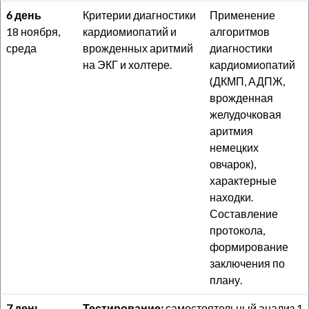
6 день
Критерии диагностики
Применение
18 ноября,
кардиомиопатий и
алгоритмов
среда
врожденных аритмий
диагностики
на ЭКГ и холтере.
кардиомиопатий
(ДКМП, АДПЖ,
врожденная
желудочковая
аритмия
немецких
овчарок),
характерные
находки.
Составление
протокола,
формирование
заключения по
плану.
7 день
Тестирование:
самостоятельный анализ 1