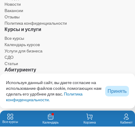
Новости
Вакансии
Отзывы
Политика конфиденциальности
Курсы и услуги
Все курсы
Календарь курсов
Услуги для бизнеса
СДО
Статьи
Абитуриенту
Личный кабинет
Используя данный сайт, вы даете согласие на
Календарь
использование файлов cookie, помогающих нам
Принять
Ресурсы
сделать его удобнее для вас.
Политика
Техническая поддержка
конфиденциальности.
Образовательный центр - проект КОЛЛЕГИИ ВЕТЕРИНАРНЫХ СПЕЦИАЛИСТОВ
© 2023 Все права защищены. При использовании любых материалов сайта,
Все курсы
Календарь
Корзина
Кабинет
включая графику и тексты, активная ссылка на eduvet.ru обязательна.
Автономная некоммерческая организация дополнительного профессионального
образования «Первый ветеринарный институт им. В.Н. Митина»123592, Москва, ул.
Маршала Катукова, 22, к. 2