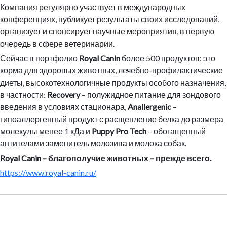
Компания регулярно участвует в международных
конференциях, публикует результаты своих исследований,
организует и спонсирует научные мероприятия, в первую
очередь в сфере ветеринарии.
Сейчас в портфолио
Royal Canin
более 500 продуктов: это
корма для здоровых животных, лечебно-профилактические
диеты, высокотехнологичные продукты особого назначения,
в частности:
Recovery
– полужидное питание для зондового
введения в условиях стационара,
Anallergenic
–
гипоаллергенный продукт с расщепление белка до размера
молекулы менее 1 кДа и
Puppy Pro Tech
– обогащенный
антителами заменитель молозива и молока собак.
Royal Canin – благополучие животных – прежде всего.
https://www.royal-canin.ru/