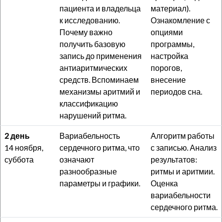
пациента и владельца
материал).
к исследованию.
Ознакомление с
Почему важно
опциями
получить базовую
программы,
запись до применения
настройка
антиаритмических
порогов,
средств. Вспоминаем
внесение
механизмы аритмий и
периодов сна.
классификацию
нарушений ритма.
2 день
Вариабельность
Алгоритм работы
14 ноября,
сердечного ритма, что
с записью. Анализ
суббота
означают
результатов:
разнообразные
ритмы и аритмии.
параметры и графики.
Оценка
вариабельности
сердечного ритма.