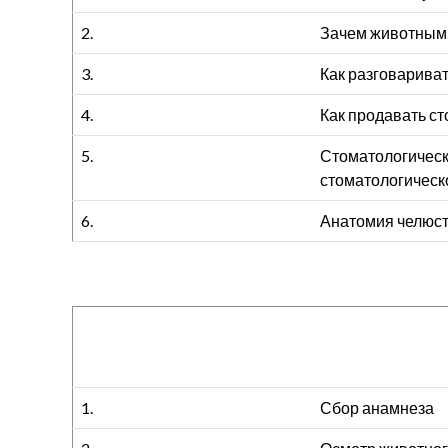
2.
Зачем животным з
3.
Как разговариват
4.
Как продавать ст
5.
Стоматологическ
стоматологическо
6.
Анатомия челюст
1.
Сбор анамнеза