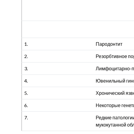
1.
Пародонтит
2.
Резорбтивное по
3.
Лимфоцитарно-п
4.
Ювенильный гин
5.
Хронический язв
6.
Некоторые генет
7.
Редкие патологии
мукокутанной об