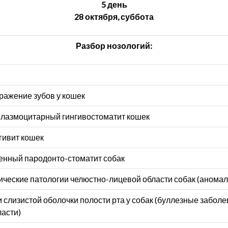
5 день
28 октября, суббота
Разбор нозологий:
ражение зубов у кошек
лазмоцитарный гингивостоматит кошек
гивит кошек
енный пародонто-стоматит собак
ические патологии челюстно-лицевой области собак (анома
 слизистой оболочки полости рта у собак (буллезные забол
ласти)