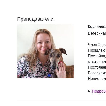
Преподаватели
Корнилов
Ветеринар
Член Евро
Прошла об
Постойна,
мастер-кл
Постоянны
Российски
Националь
Подроб