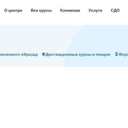
О центре
Все курсы
Клиникам
Услуги
СДО
овленного образца
🌐 Дистанционные курсы и лекции
⏳ Фо