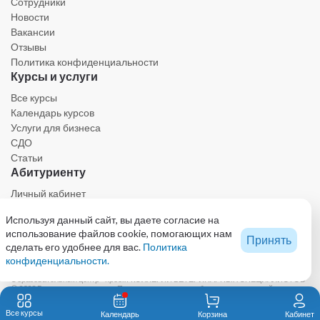
Сотрудники
Новости
Вакансии
Отзывы
Политика конфиденциальности
Курсы и услуги
Все курсы
Календарь курсов
Услуги для бизнеса
СДО
Статьи
Абитуриенту
Личный кабинет
Календарь
Используя данный сайт, вы даете согласие на
Ресурсы
использование файлов cookie, помогающих нам
Техническая поддержка
Принять
сделать его удобнее для вас.
Политика
конфиденциальности.
Образовательный центр - проект КОЛЛЕГИИ ВЕТЕРИНАРНЫХ СПЕЦИАЛИСТОВ
© 2023 Все права защищены. При использовании любых материалов сайта,
включая графику и тексты, активная ссылка на eduvet.ru обязательна.
Автономная некоммерческая организация дополнительного профессионального
Все курсы
Календарь
Корзина
Кабинет
образования «Первый ветеринарный институт им. В.Н. Митина»123592, Москва, ул.