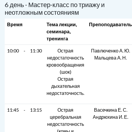
6 день - Мастер-класс по триажу и
неотложным состояниям
Время
Тема лекции,
Препоподаватель
семинара,
тренинга
10:00
-
11:30
Острая
Павлюченко А. Ю.
недостаточность
Мальцева А. Н.
кровообращения
(шок)
Острая
дыхательная
недостаточность.
11:45
-
13:15
Острая
Васечкина Е. С.
церебральная
Андрюхина И. Е.
недостаточность
(комы и