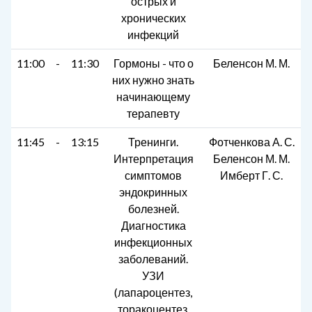
острых и
хронических
инфекций
11:00
-
11:30
Гормоны - что о
Беленсон М. М.
них нужно знать
начинающему
терапевту
11:45
-
13:15
Тренинги.
Фотченкова А. С.
Интерпретация
Беленсон М. М.
симптомов
Имберт Г. С.
эндокринных
болезней.
Диагностика
инфекционных
заболеваний.
УЗИ
(лапароцентез,
торакоцентез,