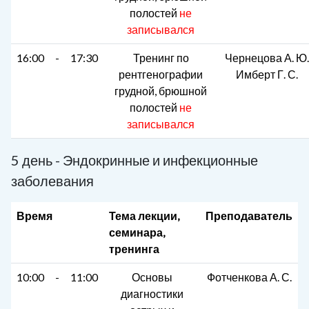
полостей
не
записывался
16:00
-
17:30
Тренинг по
Чернецова А. Ю.
рентгенографии
Имберт Г. С.
грудной, брюшной
полостей
не
записывался
5 день - Эндокринные и инфекционные
заболевания
Время
Тема лекции,
Преподаватель
семинара,
тренинга
10:00
-
11:00
Основы
Фотченкова А. С.
диагностики