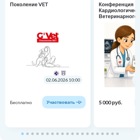
Поколение VET
Конференция
Кардиологическ
Ветеринарного 
«Фармакотерапи
кардиологии: от
практике»
02.06.2026 10:00
24
5 000 руб.
Участвовать
Бесплатно