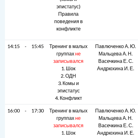
эпистатус)
Правила
поведения в
конфликте
14:15
-
15:45
Тренинг в малых
Павлюченко А. Ю.
группах
не
Мальцева А. Н.
записывался
Васечкина Е. С.
1. Шок
Андрюхина И. Е.
2. ОДН
3. Комы и
эпистатус
4. Конфликт
16:00
-
17:30
Тренинг в малых
Павлюченко А. Ю.
группах
не
Мальцева А. Н.
записывался
Васечкина Е. С.
1. Шок
Андрюхина И. Е.