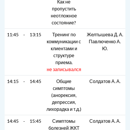
Как не
пропустить
неотложное
состояние?
11:45
-
13:15
Тренинг по
Желтышева Д. А.
коммуникации с
Павлюченко А.
клиентами и
Ю.
структуре
приема.
не записывался
14:15
-
14:45
Общие
Солдатов А. А.
симптомы
(анорексия,
депрессия,
лихорадка и т.д.)
14:45
-
15:45
Симптомы
Солдатов А. А.
болезней ЖКТ