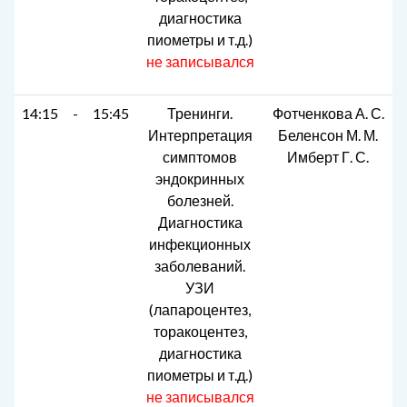
диагностика
пиометры и т.д.)
не записывался
14:15
-
15:45
Тренинги.
Фотченкова А. С.
Интерпретация
Беленсон М. М.
симптомов
Имберт Г. С.
эндокринных
болезней.
Диагностика
инфекционных
заболеваний.
УЗИ
(лапароцентез,
торакоцентез,
диагностика
пиометры и т.д.)
не записывался