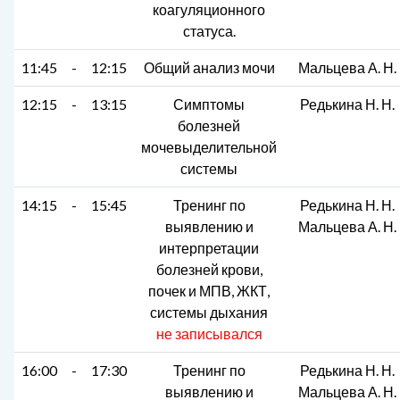
коагуляционного
статуса.
11:45
-
12:15
Общий анализ мочи
Мальцева А. Н.
12:15
-
13:15
Симптомы
Редькина Н. Н.
болезней
мочевыделительной
системы
14:15
-
15:45
Тренинг по
Редькина Н. Н.
выявлению и
Мальцева А. Н.
интерпретации
болезней крови,
почек и МПВ, ЖКТ,
системы дыхания
не записывался
16:00
-
17:30
Тренинг по
Редькина Н. Н.
выявлению и
Мальцева А. Н.