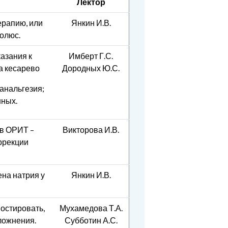
Лектор
ерапию, или
Янкин И.В.
олюс.
казания к
Имберт Г.С.
на кесарево
Дородных Ю.С.
анальгезия;
ных.
в ОРИТ –
Викторова И.В.
ррекции
ена натрия у
Янкин И.В.
ностировать,
Мухамедова Т.А.
ложнения.
Субботин А.С.