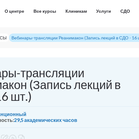
О центре
Все курсы
Клиникам
Услуги
СДО
РСЫ
Вебинары-трансляции Реанимакон (Запись лекций в СДО - 16 ш
ры-трансляции
акон (Запись лекций в
6 шт.)
анционный
ость:
29,5 академических часов