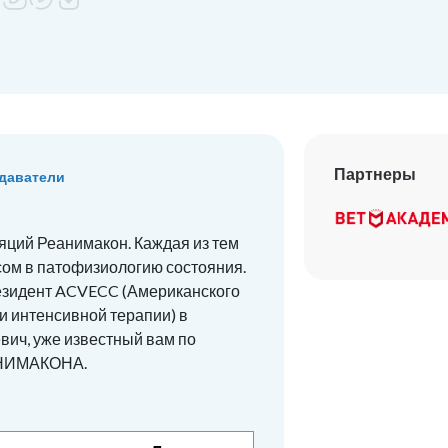
Партнеры
даватели
яций Реанимакон. Каждая из тем
сом в патофизиологию состояния.
резидент ACVECC (Американского
 интенсивной терапии) в
вич, уже известный вам по
АНИМАКОНА.