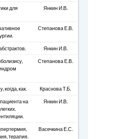
ики для
Янкин И.В.
вативное
Степанова Е.В.
ургии.
абстрактов.
Янкин И.В.
мболизису,
Степанова Е.В.
синдром
 когда, как.
Краснова Т.Б.
пациента на
Янкин И.В.
легких.
ентиляции.
ипертермия,
Васечкина Е.С.
ия, терапия.