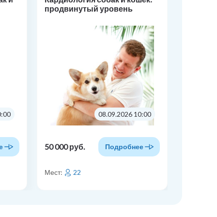
продвинутый уровень
собак и
уровен
0:00
08.09.2026 10:00
50 000 руб.
60 000 р
е
Подробнее
Мест:
22
Мест: