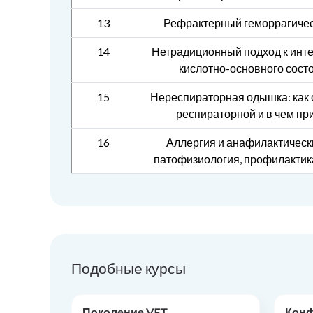
13
Рефрактерный геморрагичес
14
Нетрадиционный подход к инт
кислотно-основного сост
15
Нереспираторная одышка: как 
респираторной и в чем пр
16
Аллергия и анафилактическ
патофизиология, профилактика
Подобные курсы
Поколение VET
Кон