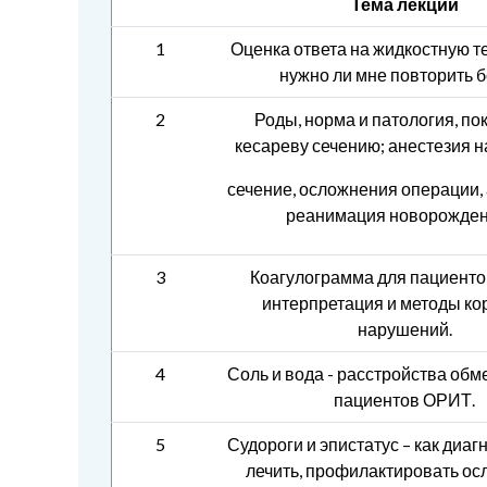
Тема лекций
1
Оценка ответа на жидкостную т
нужно ли мне повторить б
2
Роды, норма и патология, по
кесареву сечению; анестезия 
сечение, осложнения операции, 
реанимация новорожден
3
Коагулограмма для пациенто
интерпретация и методы ко
нарушений.
4
Соль и вода - расстройства обм
пациентов ОРИТ.
5
Судороги и эпистатус – как диаг
лечить, профилактировать ос