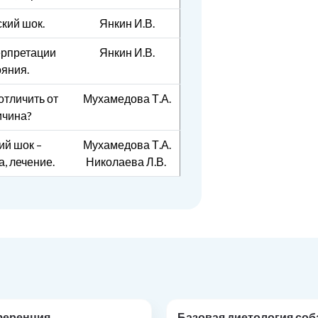
кий шок.
Янкин И.В.
ерпретации
Янкин И.В.
ояния.
отличить от
Мухамедова Т.А.
ичина?
ий шок –
Мухамедова Т.А.
, лечение.
Николаева Л.В.
ференция
Базовая диетология соб