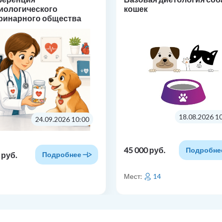
иологического
кошек
ринарного общества
макотерапия в
иологии: от основ к
тике»
18.08.2026 1
24.09.2026 10:00
45 000 руб.
Подробне
 руб.
Подробнее
Мест:
14