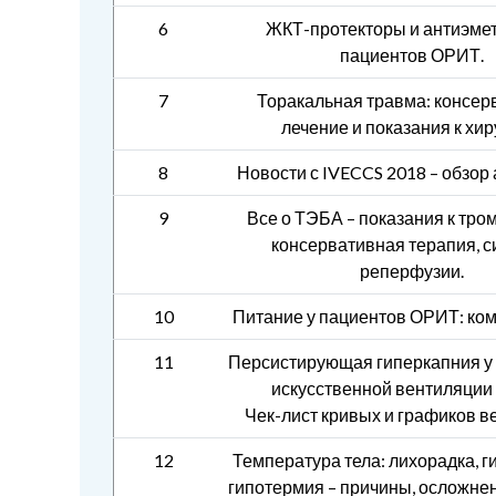
6
ЖКТ-протекторы и антиэмет
пациентов ОРИТ.
7
Торакальная травма: консер
лечение и показания к хир
8
Новости с IVECCS 2018 – обзор 
9
Все о ТЭБА – показания к тро
консервативная терапия, 
реперфузии.
10
Питание у пациентов ОРИТ: кому,
11
Персистирующая гиперкапния у 
искусственной вентиляции 
Чек-лист кривых и графиков в
12
Температура тела: лихорадка, г
гипотермия – причины, осложнен