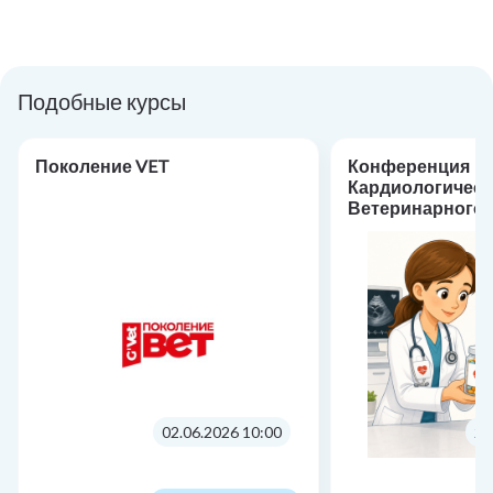
Подобные курсы
Поколение VET
Конференция
Кардиологическ
Ветеринарного 
«Фармакотерапи
кардиологии: от
практике»
02.06.2026 10:00
24