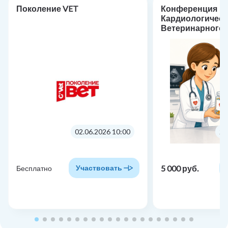
Поколение VET
Конференция
Кардиологическ
Ветеринарного 
«Фармакотерапи
кардиологии: от
практике»
02.06.2026 10:00
24
5 000 руб.
Участвовать
Бесплатно