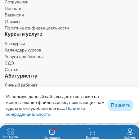
Сотрудники
Новости
Вакансии
Отзывы
Политика конфиденциальности
Курсы и услуги
Все курсы
Календарь курсов
Услуги для бизнеса
СДО
Статьи
Абитуриенту
Личный кабинет
Календарь
Используя данный сайт, вы даете согласие на
Ресурсы
использование файлов cookie, помогающих нам
Техническая поддержка
Принять
сделать его удобнее для вас.
Политика
конфиденциальности.
Образовательный центр - проект КОЛЛЕГИИ ВЕТЕРИНАРНЫХ СПЕЦИАЛИСТОВ
© 2023 Все права защищены. При использовании любых материалов сайта,
включая графику и тексты, активная ссылка на eduvet.ru обязательна.
Автономная некоммерческая организация дополнительного профессионального
Все курсы
Календарь
Корзина
Кабинет
образования «Первый ветеринарный институт им. В.Н. Митина»123592, Москва, ул.