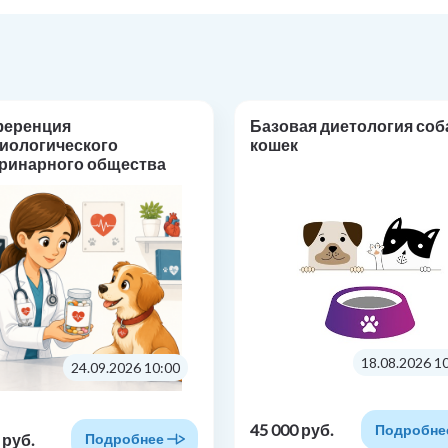
ференция
Базовая диетология соб
иологического
кошек
ринарного общества
макотерапия в
иологии: от основ к
тике»
18.08.2026 1
24.09.2026 10:00
45 000 руб.
Подробне
 руб.
Подробнее