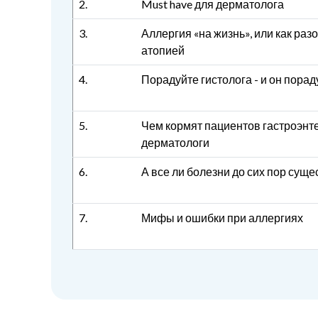
2.
Must have для дерматолога
3.
Аллергия «на жизнь», или как раз
атопией
4.
Порадуйте гистолога - и он порад
5.
Чем кормят пациентов гастроэнт
дерматологи
6.
А все ли болезни до сих пор суще
7.
Мифы и ошибки при аллергиях