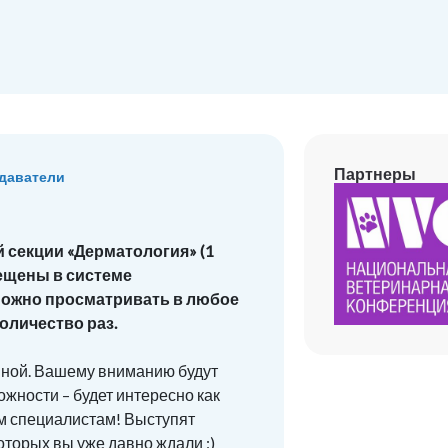
Партнеры
даватели
 секции «Дерматология» (1
ещены в системе
 можно просматривать в любое
оличество раз.
нной. Вашему вниманию будут
жности – будет интересно как
м специалистам! Выступят
торых вы уже давно ждали :)