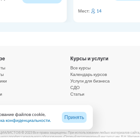
Мест:
14
ре
Курсы и услуги
нты
Все курсы
ты
Календарь курсов
ики
Услуги для бизнеса
СДО
и
Статьи
а конфиденциальности
ование файлов cookie,
Принять
ка конфиденциальности.
ИСТОВ © 2023 Все права защищены. При использовании любых материалов сайта, вкл
ого профессионального образования «Первый ветеринарный институт им. В.Н. Митина»123