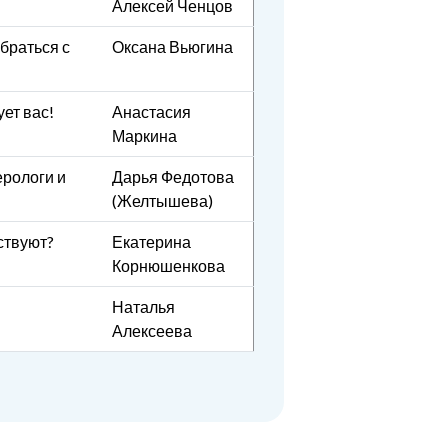
Алексей Ченцов
обраться с
Оксана Вьюгина
ует вас!
Анастасия
Маркина
ерологи и
Дарья Федотова
(Желтышева)
ствуют?
Екатерина
Корнюшенкова
Наталья
Алексеева