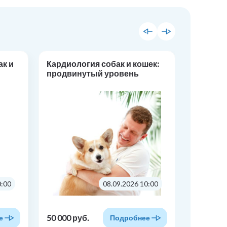
ак и
Кардиология собак и кошек:
Ультраз
продвинутый уровень
собак и
уровен
0:00
08.09.2026 10:00
50 000 руб.
60 000 р
е
Подробнее