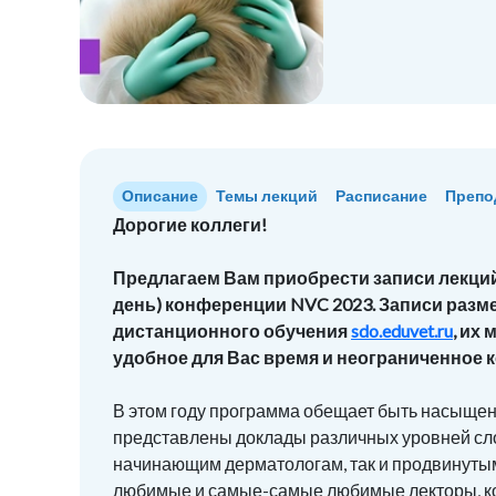
Описание
Темы лекций
Расписание
Препо
Дорогие коллеги!
Предлагаем Вам приобрести записи лекций
день) конференции NVC 2023. Записи разм
дистанционного обучения
sdo.eduvet.ru
, их
удобное для Вас время и неограниченное к
В этом году программа обещает быть насыще
представлены доклады различных уровней сло
начинающим дерматологам, так и продвинуты
любимые и самые-самые любимые лекторы, ко