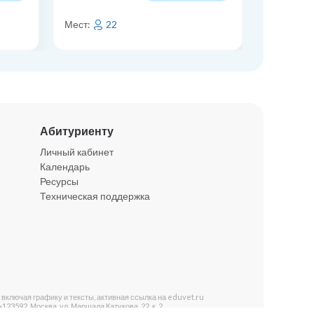
Мест:
22
Мест:
Абитуриенту
Личный кабинет
Календарь
Ресурсы
Техническая поддержка
ючая графику и тексты, активная ссылка на eduvet.ru
592, Москва, ул. Маршала Катукова, 22, к. 2