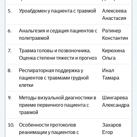
5.
Уроабдомен у пациента с травмой
Алексеева
Анастасия
6.
Анальгезия и седация пациентов с
Ратинер
политравмой
Константин
7.
Травма головы и позвоночника.
Кирюхина
Оценка степени тяжести и прогноз
Ольга
8.
Респираторная поддержка у
Инал
пациентов с травмами грудной
Тамара
клетки
9.
Методы визуальной диагностики в
Шингарева
приеме первичного пациента с
Александра
травмой
10.
Особенности протоколов
Захаров
реанимации у пациентов с
Егор