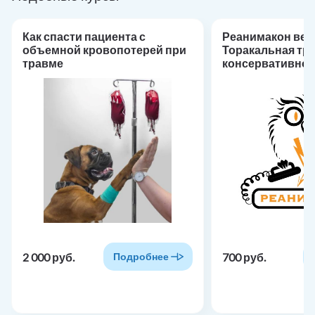
Как спасти пациента с
Реанимакон веби
объемной кровопотерей при
Торакальная тр
травме
консервативное
показания к хир
лекции в СДО)
2 000 руб.
700 руб.
Подробнее