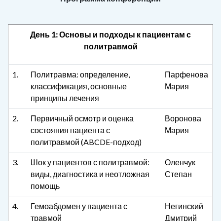
День 1: Основы и подходы к пациентам с
политравмой
1.
Политравма: определение,
Парфенова
классификация, основные
Мария
принципы лечения
2.
Первичный осмотр и оценка
Воронова
состояния пациента с
Мария
политравмой (ABCDE-подход)
3.
Шок у пациентов с политравмой:
Оленчук
виды, диагностика и неотложная
Степан
помощь
4.
Гемоабдомен у пациента с
Негинский
травмой
Дмитрий