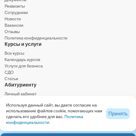
Реквизиты
Сотрудники
Новости
Вакансии
Отзывы
Политика конфиденциальности
Курсы и услуги
Все курсы
Календарь курсов
Услуги для бизнеса
СДО
Статьи
Абитуриенту
Личный кабинет
Календарь
Используя данный сайт, вы даете согласие на
Ресурсы
использование файлов cookie, помогающих нам
Техническая поддержка
Принять
сделать его удобнее для вас.
Политика
5000 ₽
конфиденциальности.
Записаться
Образовательный центр - проект КОЛЛЕГИИ ВЕТЕРИНАРНЫХ СПЕЦИАЛИСТОВ
© 2023 Все права защищены. При использовании любых материалов сайта,