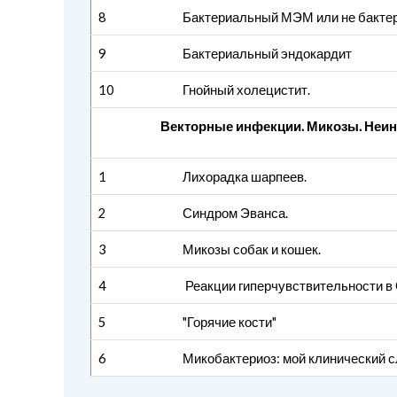
8
Бактериальный МЭМ или не бакте
9
Бактериальный эндокардит
10
Гнойный холецистит.
Векторные инфекции. Микозы. Неин
1
Лихорадка шарпеев.
2
Синдром Эванса.
3
Микозы собак и кошек.
4
Реакции гиперчувствительности в
5
"Горячие кости"
6
Микобактериоз: мой клинический с