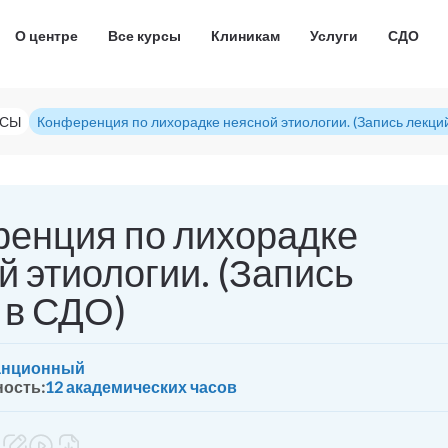
О центре
Все курсы
Клиникам
Услуги
СДО
РСЫ
Конференция по лихорадке неясной этиологии. (Запись лекци
енция по лихорадке
й этиологии. (Запись
 в СДО)
анционный
ость:
12 академических часов