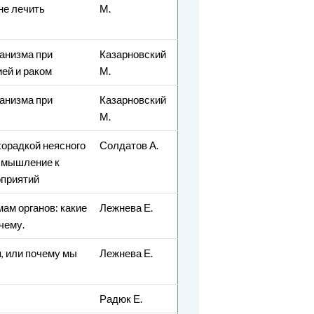
не лечить
М.
анизма при
Казарновский
ей и раком
М.
анизма при
Казарновский
М.
хорадкой неясного
Солдатов А.
е мышление к
оприятий
ам органов: какие
Лежнева Е.
чему.
, или почему мы
Лежнева Е.
Радюк Е.