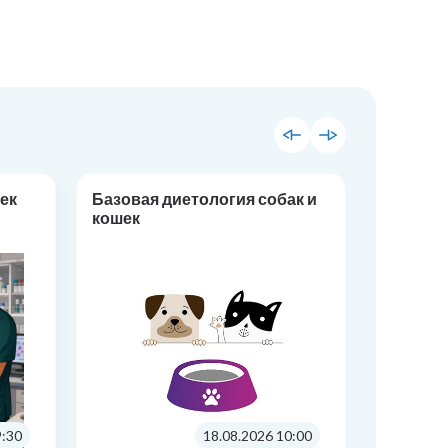
ек
Базовая диетология собак и
Кардиол
кошек
продви
9:30
18.08.2026 10:00