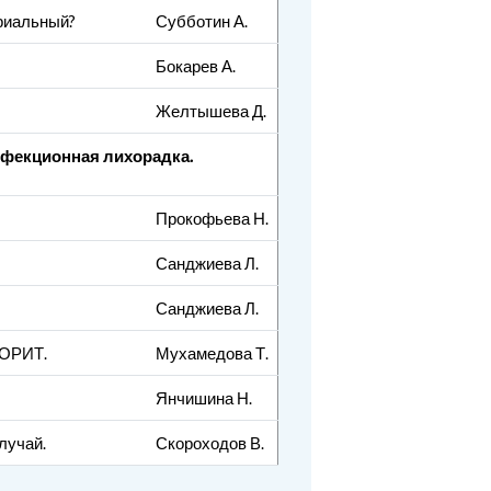
риальный?
Субботин А.
Бокарев А.
Желтышева Д.
фекционная лихорадка.
Прокофьева Н.
Санджиева Л.
Санджиева Л.
 ОРИТ.
Мухамедова Т.
Янчишина Н.
лучай.
Скороходов В.