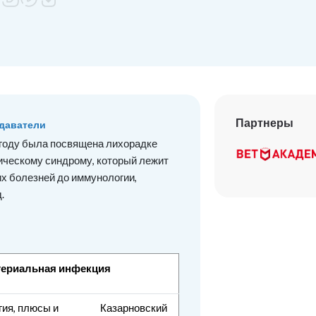
Партнеры
даватели
году была посвящена лихорадке
ническому синдрому, который лежит
их болезней до иммунологии,
д.
териальная инфекция
гия, плюсы и
Казарновский