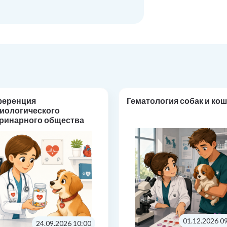
ференция
Гематология собак и кош
иологического
ринарного общества
макотерапия в
иологии: от основ к
тике»
01.12.2026 0
24.09.2026 10:00