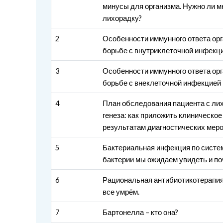
минусы для организма. Нужно ли м
лихорадку?
2
Особенности иммунного ответа орг
борьбе с внутриклеточной инфекци
3
Особенности иммунного ответа орг
борьбе с внеклеточной инфекцией
4
План обследования пациента с ли
генеза: как приложить клиническо
результатам диагностических мер
5
Бактериальная инфекция по систем
бактерии мы ожидаем увидеть и по
6
Рациональная антибиотикотерапия
все умрём.
7
Бартонелла – кто она?