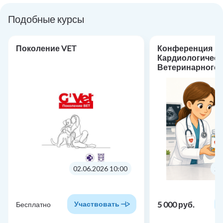
Подобные курсы
Поколение VET
Конференция
Кардиологическ
Ветеринарного 
«Фармакотерапи
кардиологии: от
практике»
02.06.2026 10:00
24
5 000 руб.
Участвовать
Бесплатно