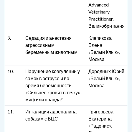
Advanced
Veterinary
Practitioner,
Великобритания
9.
Седация и анестезия
Клепикова
агрессивным
Елена
беременным животным
«Белый Клык»,
Москва
10.
Нарушение коагуляции у
Дородных Юрий
самок в эструсе и во
«Белый Клык»,
время беременности.
Москва
«Сильнее кровит в течку» -
миф или правда?
11.
Ингаляция адреналина
Григорьева
собакам с БЦС
Екатерина
«Раденис»,