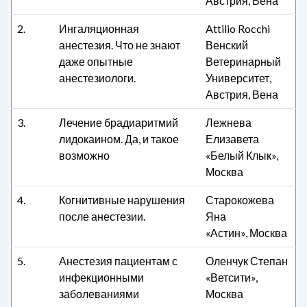
Австрия, Вена
2.
Ингаляционная
Attilio Rocchi
анестезия. Что не знают
Венский
даже опытные
Ветеринарный
анестезиологи.
Университет,
Австрия, Вена
3.
Лечение брадиаритмий
Лежнева
лидокаином. Да, и такое
Елизавета
возможно
«Белый Клык»,
Москва
4.
Когнитивные нарушения
Старокожева
после анестезии.
Яна
«Астин», Москва
5.
Анестезия пациентам с
Оленчук Степан
инфекционными
«Ветсити»,
заболеваниями
Москва