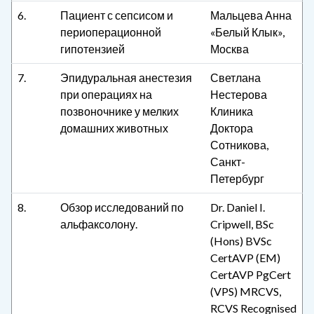
6.
Пациент с сепсисом и
Мальцева Анна
периоперационной
«Белый Клык»,
гипотензией
Москва
7.
Эпидуральная анестезия
Светлана
при операциях на
Нестерова
позвоночнике у мелких
Клиника
домашних животных
Доктора
Сотникова,
Санкт-
Петербург
8.
Обзор исследований по
Dr. Daniel I.
альфаксолону.
Cripwell, BSc
(Hons) BVSc
CertAVP (EM)
CertAVP PgCert
(VPS) MRCVS,
RCVS Recognised