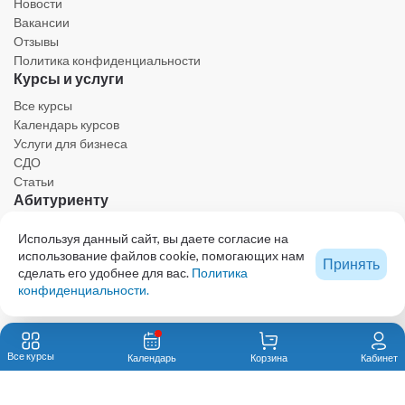
Новости
Вакансии
Отзывы
Политика конфиденциальности
Курсы и услуги
Все курсы
Календарь курсов
Услуги для бизнеса
СДО
Статьи
Абитуриенту
Личный кабинет
Используя данный сайт, вы даете согласие на
Календарь
использование файлов cookie, помогающих нам
Принять
Ресурсы
сделать его удобнее для вас.
Политика
Техническая поддержка
конфиденциальности.
Образовательный центр - проект КОЛЛЕГИИ ВЕТЕРИНАРНЫХ СПЕЦИАЛИСТОВ
© 2023 Все права защищены. При использовании любых материалов сайта,
Все курсы
Календарь
Корзина
Кабинет
включая графику и тексты, активная ссылка на eduvet.ru обязательна.
Автономная некоммерческая организация дополнительного профессионального
образования «Первый ветеринарный институт им. В.Н. Митина»123592, Москва, ул.
Маршала Катукова, 22, к. 2