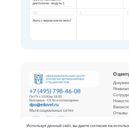
диетологии - модуль 1
30
1
2
Жить с жиром или не жить?
О цент
Докуме
Реквизи
+7 (495) 798-46-08
Сотрудн
Пн-Пт с 10:00 до 18:00.
Новости
Выходные - Сб, Вс и госпраздники.
dpo@eduvet.ru
Ваканси
Мы в социальных сетях
Отзывы
Политик
Используя данный сайт, вы даете согласие на использ