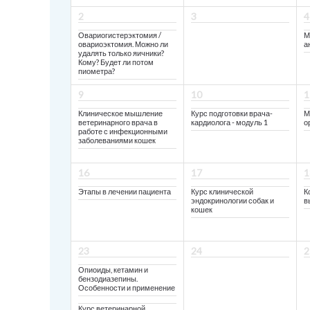
2
3
4
Овариогистерэктомия /
М
овариоэктомия. Можно ли
а
удалять только яичники?
Кому? Будет ли потом
пиометра?
9
10
1
⁠Клиническое мышление
Курс подготовки врача-
М
ветеринарного врача в
кардиолога - модуль 1
о
работе с инфекционными
заболеваниями кошек
16
17
1
⁠Этапы в лечении пациента
Курс клинической
К
эндокринологии собак и
в
кошек
23
24
2
Опиоиды, кетамин и
бензодиазепины.
Особенности и применение
Курс ветеринарной