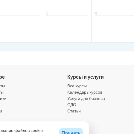
3
4
ре
Курсы и услуги
нты
Все курсы
ты
Календарь курсов
ики
Услуги для бизнеса
СДО
и
Статьи
а конфиденциальности
ование файлов cookie,
Принять