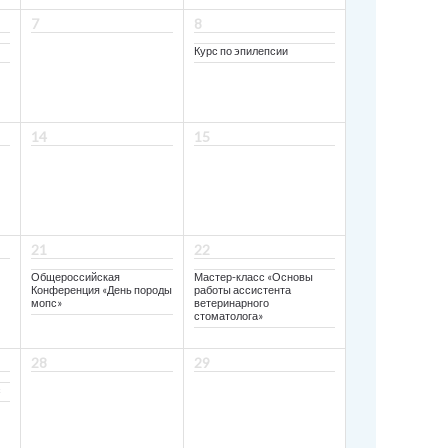
7
8
Курс по эпилепсии
14
15
21
22
Общероссийская
Мастер-класс «Основы
Конференция «День породы
работы ассистента
мопс»
ветеринарного
стоматолога»
28
29
с