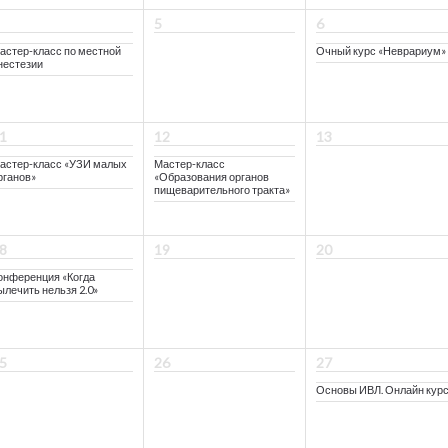
5
6
астер-класс по местной
Очный курс «Неврариум»
нестезии
1
12
13
астер-класс «УЗИ малых
Мастер-класс
рганов»
«Образования органов
пищеварительного тракта»
8
19
20
онференция «Когда
ылечить нельзя 2.0»
5
26
27
Основы ИВЛ. Онлайн кур