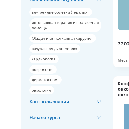
внутренние болезни (терапия)
интенсивная терапия и неотложная
помощь
Общая и мягкотканная хирургия
27 00
визуальная диагностика
кардиология
Мест:
неврология
дерматология
Кон
онко
онкология
лекц
офтальмология
Контроль знаний
лабораторная диагностика
Начало курса
стоматология