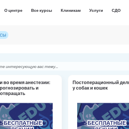
О центре
Все курсы
Клиникам
Услуги
СДО
РСЫ
и во время анестезии:
Постоперационный дел
прогнозировать и
у собак и кошек
дотвращать