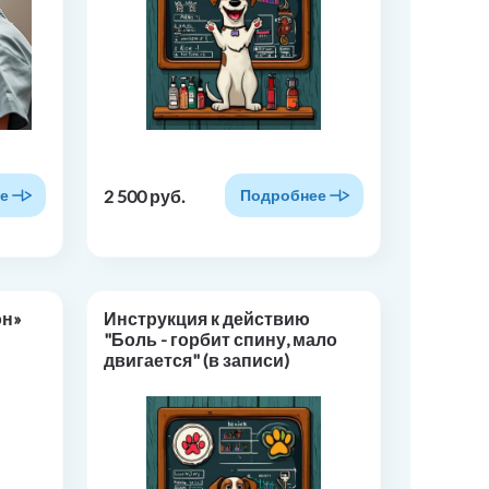
2 500 руб.
е
Подробнее
он»
Инструкция к действию
"Боль - горбит спину, мало
двигается" (в записи)